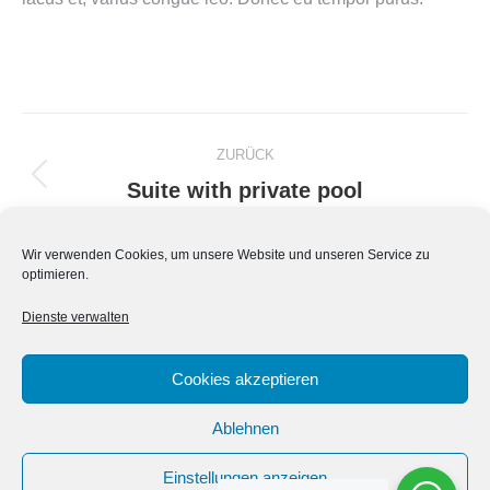
DISCOVER MORE
Album-
ZURÜCK
Navigation
Suite with private pool
Vorheriges
Album:
NÄCHSTES
Wir verwenden Cookies, um unsere Website und unseren Service zu
optimieren.
Two Bedroom Pool Villa
Nächstes
Album:
Dienste verwalten
Cookies akzeptieren
Ablehnen
Einstellungen anzeigen