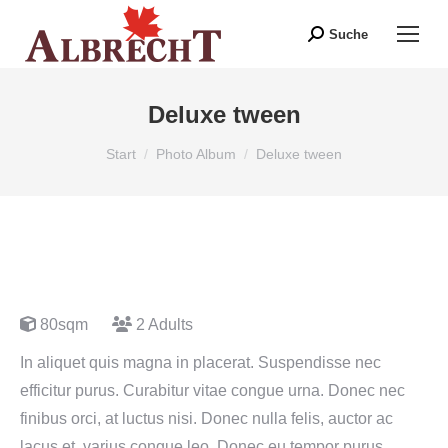
Suche
Search:
Deluxe tween
Sie befinden sich hier:
Start
Photo Album
Deluxe tween
80sqm
2 Adults
In aliquet quis magna in placerat. Suspendisse nec
efficitur purus. Curabitur vitae congue urna. Donec nec
finibus orci, at luctus nisi. Donec nulla felis, auctor ac
lacus et, varius congue leo. Donec eu tempor purus.