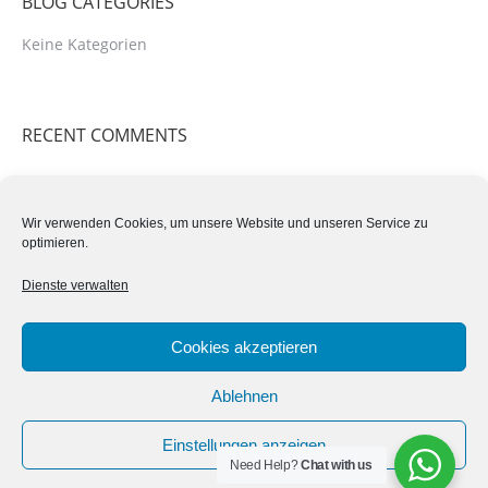
BLOG CATEGORIES
Keine Kategorien
RECENT COMMENTS
Wir verwenden Cookies, um unsere Website und unseren Service zu
RECENT POSTS
optimieren.
Dienste verwalten
Cookies akzeptieren
Ablehnen
Einstellungen anzeigen
Need Help?
Chat with us
Alle Rechte vorbehalten - 2021 - Albrecht Blockhaus GmbH