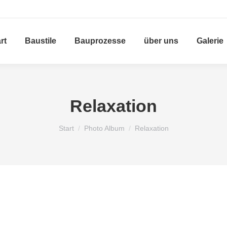
rt
Baustile
Bauprozesse
über uns
Galerie
Relaxation
Sie befinden sich hier:
Start
Photo Album
Relaxation