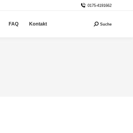
0175-4191662
FAQ
Kontakt
Suche
Search: