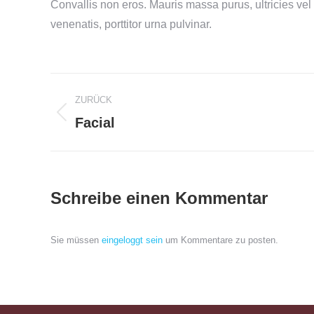
Convallis non eros. Mauris massa purus, ultricies vel v
venenatis, porttitor urna pulvinar.
Album-
ZURÜCK
Navigation
Facial
Vorheriges
Album:
Schreibe einen Kommentar
Sie müssen
eingeloggt sein
um Kommentare zu posten.