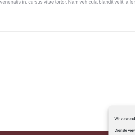
enenatis in, cursus vitae tortor. Nam vehicula blandit velit, a fer
Nächstes
Album:
Wir verwend
Dienste ver